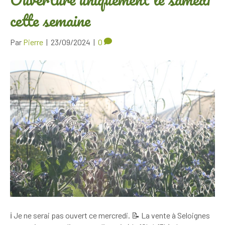
cette semaine
Par
Pierre
|
23/09/2024
|
0
ℹ️ Je ne serai pas ouvert ce mercredi. 📝 La vente à Seloignes