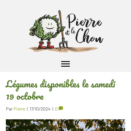
Légumes disponibles le samedi
19 octobre
Par
Pierre
|
17/10/2024
|
0