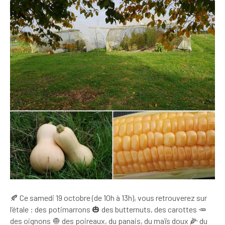
🍂 Ce samedi 19 octobre (de 10h à 13h), vous retrouverez sur
l’étale : des potimarrons 🎃 des butternuts, des carottes 🥕
des oignons 🧅 des poireaux, du panais, du maïs doux 🌽 du