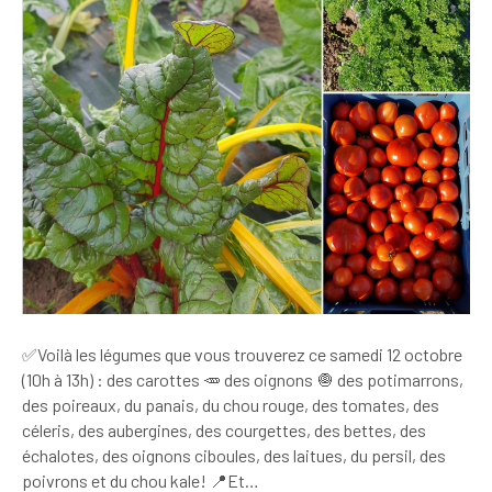
✅Voilà les légumes que vous trouverez ce samedi 12 octobre
(10h à 13h) : des carottes 🥕 des oignons 🧅 des potimarrons,
des poireaux, du panais, du chou rouge, des tomates, des
céleris, des aubergines, des courgettes, des bettes, des
échalotes, des oignons ciboules, des laitues, du persil, des
poivrons et du chou kale! 📍Et…